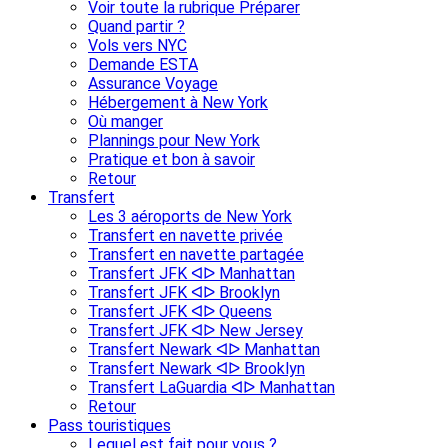
Voir toute la rubrique Préparer
Quand partir ?
Vols vers NYC
Demande ESTA
Assurance Voyage
Hébergement à New York
Où manger
Plannings pour New York
Pratique et bon à savoir
Retour
Transfert
Les 3 aéroports de New York
Transfert en navette privée
Transfert en navette partagée
Transfert JFK ᐊᐅ Manhattan
Transfert JFK ᐊᐅ Brooklyn
Transfert JFK ᐊᐅ Queens
Transfert JFK ᐊᐅ New Jersey
Transfert Newark ᐊᐅ Manhattan
Transfert Newark ᐊᐅ Brooklyn
Transfert LaGuardia ᐊᐅ Manhattan
Retour
Pass touristiques
Lequel est fait pour vous ?