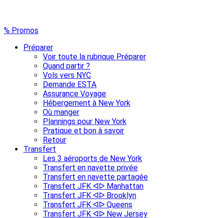
% Promos
Préparer
Voir toute la rubrique Préparer
Quand partir ?
Vols vers NYC
Demande ESTA
Assurance Voyage
Hébergement à New York
Où manger
Plannings pour New York
Pratique et bon à savoir
Retour
Transfert
Les 3 aéroports de New York
Transfert en navette privée
Transfert en navette partagée
Transfert JFK ᐊᐅ Manhattan
Transfert JFK ᐊᐅ Brooklyn
Transfert JFK ᐊᐅ Queens
Transfert JFK ᐊᐅ New Jersey