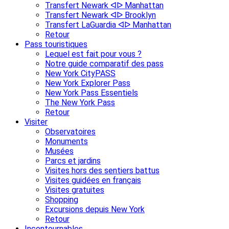
Transfert Newark ᐊᐅ Manhattan
Transfert Newark ᐊᐅ Brooklyn
Transfert LaGuardia ᐊᐅ Manhattan
Retour
Pass touristiques
Lequel est fait pour vous ?
Notre guide comparatif des pass
New York CityPASS
New York Explorer Pass
New York Pass Essentiels
The New York Pass
Retour
Visiter
Observatoires
Monuments
Musées
Parcs et jardins
Visites hors des sentiers battus
Visites guidées en français
Visites gratuites
Shopping
Excursions depuis New York
Retour
Incontournables