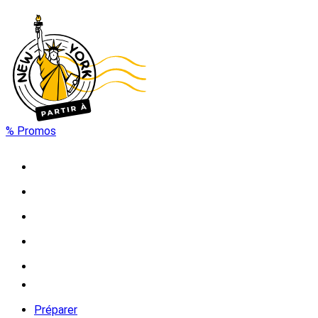
% Promos
Préparer