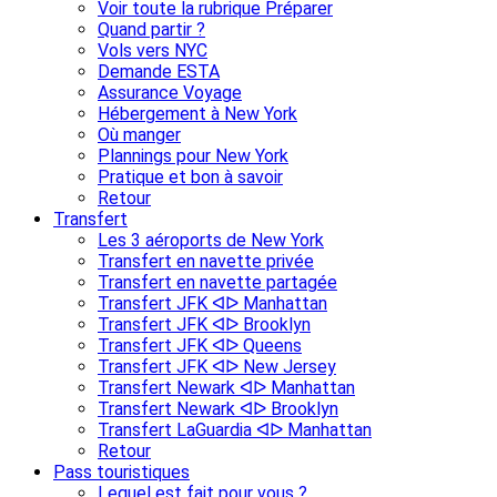
Voir toute la rubrique Préparer
Quand partir ?
Vols vers NYC
Demande ESTA
Assurance Voyage
Hébergement à New York
Où manger
Plannings pour New York
Pratique et bon à savoir
Retour
Transfert
Les 3 aéroports de New York
Transfert en navette privée
Transfert en navette partagée
Transfert JFK ᐊᐅ Manhattan
Transfert JFK ᐊᐅ Brooklyn
Transfert JFK ᐊᐅ Queens
Transfert JFK ᐊᐅ New Jersey
Transfert Newark ᐊᐅ Manhattan
Transfert Newark ᐊᐅ Brooklyn
Transfert LaGuardia ᐊᐅ Manhattan
Retour
Pass touristiques
Lequel est fait pour vous ?