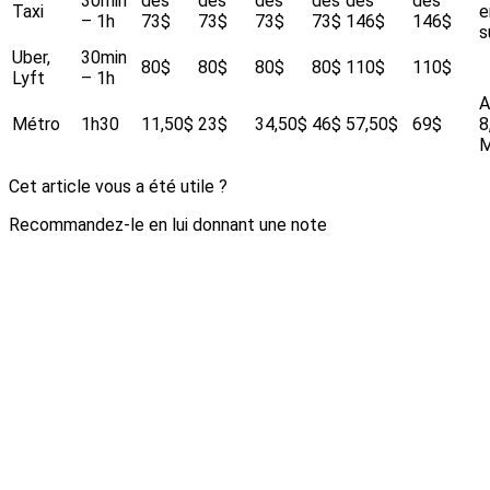
30min
dès
dès
dès
dès
dès
dès
Taxi
e
– 1h
73$
73$
73$
73$
146$
146$
s
Uber,
30min
80$
80$
80$
80$
110$
110$
Lyft
– 1h
A
Métro
1h30
11,50$
23$
34,50$
46$
57,50$
69$
8
M
Cet article vous a été utile ?
Recommandez-le en lui donnant une note