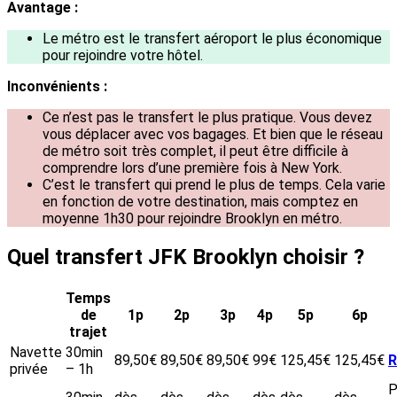
Avantage :
Le métro est le transfert aéroport le plus économique
pour rejoindre votre hôtel.
Inconvénients :
Ce n’est pas le transfert le plus pratique. Vous devez
vous déplacer avec vos bagages. Et bien que le réseau
de métro soit très complet, il peut être difficile à
comprendre lors d’une première fois à New York.
C’est le transfert qui prend le plus de temps. Cela varie
en fonction de votre destination, mais comptez en
moyenne 1h30 pour rejoindre Brooklyn en métro.
Quel transfert JFK Brooklyn choisir ?
Temps
de
1p
2p
3p
4p
5p
6p
trajet
Navette
30min
89,50€
89,50€
89,50€
99€
125,45€
125,45€
R
privée
– 1h
P