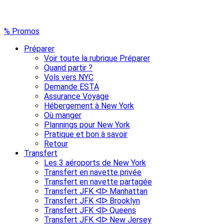
% Promos
Préparer
Voir toute la rubrique Préparer
Quand partir ?
Vols vers NYC
Demande ESTA
Assurance Voyage
Hébergement à New York
Où manger
Plannings pour New York
Pratique et bon à savoir
Retour
Transfert
Les 3 aéroports de New York
Transfert en navette privée
Transfert en navette partagée
Transfert JFK ᐊᐅ Manhattan
Transfert JFK ᐊᐅ Brooklyn
Transfert JFK ᐊᐅ Queens
Transfert JFK ᐊᐅ New Jersey