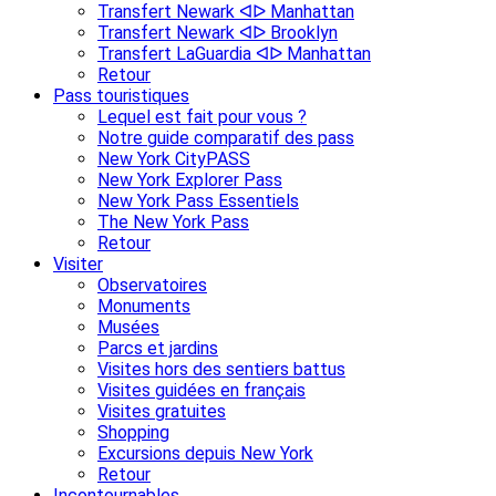
Transfert Newark ᐊᐅ Manhattan
Transfert Newark ᐊᐅ Brooklyn
Transfert LaGuardia ᐊᐅ Manhattan
Retour
Pass touristiques
Lequel est fait pour vous ?
Notre guide comparatif des pass
New York CityPASS
New York Explorer Pass
New York Pass Essentiels
The New York Pass
Retour
Visiter
Observatoires
Monuments
Musées
Parcs et jardins
Visites hors des sentiers battus
Visites guidées en français
Visites gratuites
Shopping
Excursions depuis New York
Retour
Incontournables