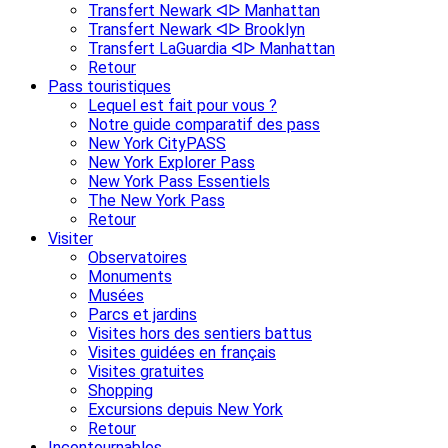
Transfert Newark ᐊᐅ Manhattan
Transfert Newark ᐊᐅ Brooklyn
Transfert LaGuardia ᐊᐅ Manhattan
Retour
Pass touristiques
Lequel est fait pour vous ?
Notre guide comparatif des pass
New York CityPASS
New York Explorer Pass
New York Pass Essentiels
The New York Pass
Retour
Visiter
Observatoires
Monuments
Musées
Parcs et jardins
Visites hors des sentiers battus
Visites guidées en français
Visites gratuites
Shopping
Excursions depuis New York
Retour
Incontournables