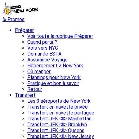
% Promos
Préparer
Voir toute la rubrique Préparer
Quand partir ?
Vols vers NYC
Demande ESTA
Assurance Voyage
Hébergement à New York
Où manger
Plannings pour New York
Pratique et bon à savoir
Retour
Transfert
Les 3 aéroports de New York
Transfert en navette privée
Transfert en navette partagée
Transfert JFK ᐊᐅ Manhattan
Transfert JFK ᐊᐅ Brooklyn
Transfert JFK ᐊᐅ Queens
Transfert JFK ᐊᐅ New Jersey