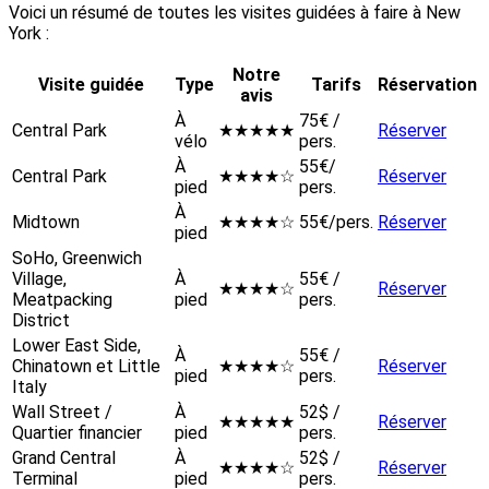
Voici un résumé de toutes les visites guidées à faire à New
York :
Notre
Visite guidée
Type
Tarifs
Réservation
avis
À
75€ /
Central Park
★★★★★
Réserver
vélo
pers.
À
55€/
Central Park
★★★★☆
Réserver
pied
pers.
À
Midtown
★★★★☆
55€/pers.
Réserver
pied
SoHo, Greenwich
Village,
À
55€ /
★★★★☆
Réserver
Meatpacking
pied
pers.
District
Lower East Side,
À
55€ /
Chinatown et Little
★★★★☆
Réserver
pied
pers.
Italy
Wall Street /
À
52$ /
★★★★★
Réserver
Quartier financier
pied
pers.
Grand Central
À
52$ /
★★★★☆
Réserver
Terminal
pied
pers.