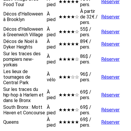
★★★★★
Réserver
Food Tour
pied
pers.
À partir
Décos d’Halloween
À
★★★★☆
de 32€ /
Réserver
à Brooklyn
pied
pers.
Décos d’Halloween
À
55$ /
★★★★☆
Réserver
à Greenwich Village
pied
pers.
Décos de Noël à
À
89€ /
★★★★★
Réserver
Dyker Heights
pied
pers.
Sur les traces des
À
86$ /
pompiers new-
★★★★☆
Réserver
pied
pers.
yorkais
Les lieux de
À
96$ /
tournages de
★★★☆☆
Réserver
vélo
pers.
Central Park
Sur les traces du
À
69$ /
hip-hop à Harlem et
★★★★☆
Réserver
pied
pers.
dans le Bronx
South Bronx : Mott
À
69$ /
★★★★☆
Réserver
Haven et Concourse
pied
pers.
À
69$ /
Queens
★★★★★
Réserver
pied
pers.