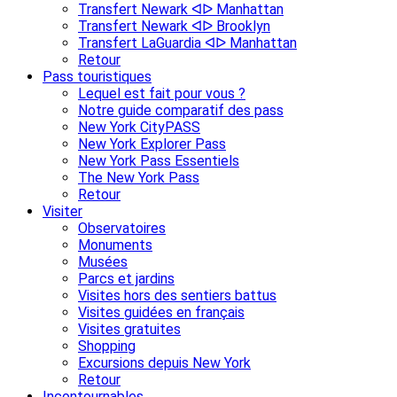
Transfert Newark ᐊᐅ Manhattan
Transfert Newark ᐊᐅ Brooklyn
Transfert LaGuardia ᐊᐅ Manhattan
Retour
Pass touristiques
Lequel est fait pour vous ?
Notre guide comparatif des pass
New York CityPASS
New York Explorer Pass
New York Pass Essentiels
The New York Pass
Retour
Visiter
Observatoires
Monuments
Musées
Parcs et jardins
Visites hors des sentiers battus
Visites guidées en français
Visites gratuites
Shopping
Excursions depuis New York
Retour
Incontournables