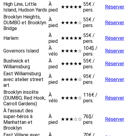
High Line, Little
À
55€ /
★★★★★
Réserver
Island, Hudson Yards
pied
pers.
Brooklyn Heights,
À
55€ /
DUMBO et Brooklyn
★★★★☆
Réserver
pied
pers.
Bridge
À
55€ /
Harlem
★★★★★
Réserver
pied
pers.
À
104$ /
Governors Island
★★★★☆
Réserver
vélo
pers.
Bushwick et
À
55€ /
★★★★★
Réserver
Williamsburg
pied
pers.
East Williamsburg
À
95€ /
avec atelier street
★★★★☆
Réserver
pied
pers.
art
Brooklyn insolite
À
116€ /
(DUMBO, Red Hook,
★★★★☆
Réserver
vélo
pers.
Carroll Gardens)
À l’assaut des
super-héros à
À
76$/
★★★☆☆
Réserver
Manhattan et
pied
pers.
Brooklyn
East Village avec
À
70€ /