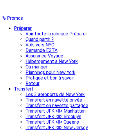
% Promos
Préparer
Voir toute la rubrique Préparer
Quand partir ?
Vols vers NYC
Demande ESTA
Assurance Voyage
Hébergement à New York
Où manger
Plannings pour New York
Pratique et bon à savoir
Retour
Transfert
Les 3 aéroports de New York
Transfert en navette privée
Transfert en navette partagée
Transfert JFK ᐊᐅ Manhattan
Transfert JFK ᐊᐅ Brooklyn
Transfert JFK ᐊᐅ Queens
Transfert JFK ᐊᐅ New Jersey