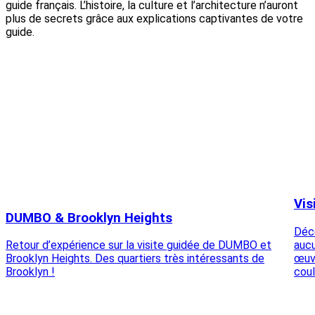
guide français. L’histoire, la culture et l’architecture n’auront
plus de secrets grâce aux explications captivantes de votre
guide.
Vis
DUMBO & Brooklyn Heights
Déco
aucu
Retour d’expérience sur la visite guidée de DUMBO et
œuv
Brooklyn Heights. Des quartiers très intéressants de
coul
Brooklyn !