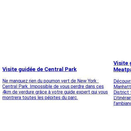
Visite
Visite guidée de Central Park
Meatpa
Ne manquez rien du poumon vert de New York :
Découvre
Central Park. Impossible de vous perdre dans ces
Manhatta
4km de verdure grâce à votre guide expert qui vous
District
montrera toutes les pépites du parc.
L’itinéra
l’ambian