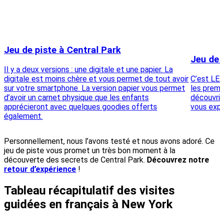
Jeu de piste à Central Park
Jeu de
Il y a deux versions : une digitale et une papier. La
digitale est moins chère et vous permet de tout avoir
C’est LE
sur votre smartphone. La version papier vous permet
les prem
d’avoir un carnet physique que les enfants
découvrir
apprécieront avec quelques goodies offerts
vous exp
également.
Personnellement, nous l’avons testé et nous avons adoré. Ce
jeu de piste vous promet un très bon moment à la
découverte des secrets de Central Park.
Découvrez notre
retour d’expérience
!
Tableau récapitulatif des visites
guidées en français à New York