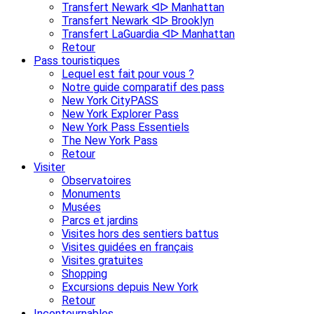
Transfert Newark ᐊᐅ Manhattan
Transfert Newark ᐊᐅ Brooklyn
Transfert LaGuardia ᐊᐅ Manhattan
Retour
Pass touristiques
Lequel est fait pour vous ?
Notre guide comparatif des pass
New York CityPASS
New York Explorer Pass
New York Pass Essentiels
The New York Pass
Retour
Visiter
Observatoires
Monuments
Musées
Parcs et jardins
Visites hors des sentiers battus
Visites guidées en français
Visites gratuites
Shopping
Excursions depuis New York
Retour
Incontournables