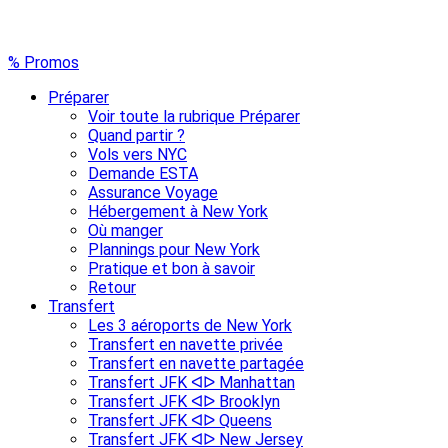
% Promos
Préparer
Voir toute la rubrique Préparer
Quand partir ?
Vols vers NYC
Demande ESTA
Assurance Voyage
Hébergement à New York
Où manger
Plannings pour New York
Pratique et bon à savoir
Retour
Transfert
Les 3 aéroports de New York
Transfert en navette privée
Transfert en navette partagée
Transfert JFK ᐊᐅ Manhattan
Transfert JFK ᐊᐅ Brooklyn
Transfert JFK ᐊᐅ Queens
Transfert JFK ᐊᐅ New Jersey