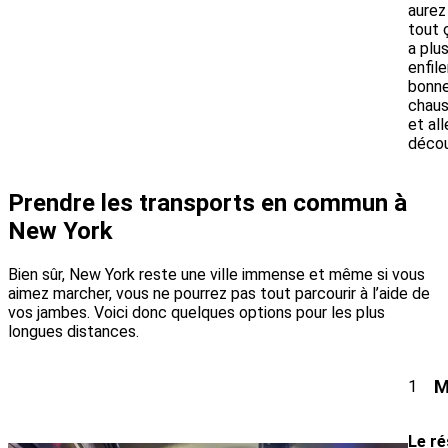
aurez
tout ç
a plus
enfile
bonn
chaus
et all
décou
Prendre les transports en commun à
New York
Bien sûr, New York reste une ville immense et même si vous
aimez marcher, vous ne pourrez pas tout parcourir à l’aide de
vos jambes. Voici donc quelques options pour les plus
longues distances.
M
1
Le ré