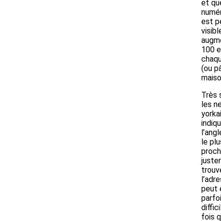
et qu
numér
est p
visibl
augm
100 e
chaqu
(ou p
maiso
Très 
les n
yorka
indiq
l’angl
le plu
proch
juste
trouv
l’adr
peut 
parfo
diffic
fois 