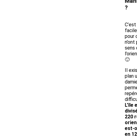
Man
?
C’est
facil
pour 
n’ont 
sens 
l’orie
🙂
Il exi
plan 
damie
perme
repér
diffic
L’île 
divis
220 
orie
est-o
en 12