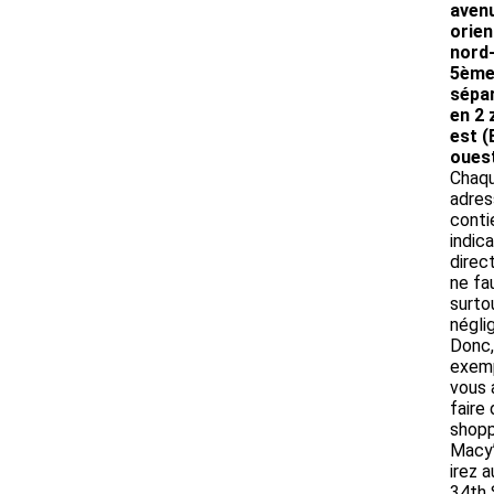
aven
orie
nord-
5ème
sépar
en 2 
est (
ouest
Chaq
adres
conti
indic
direct
ne fa
surto
néglig
Donc,
exemp
vous 
faire 
shopp
Macy’
irez 
34th 