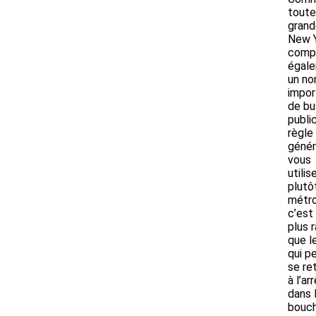
toute
grande
New 
comp
égal
un n
impor
de bu
publi
règle
génér
vous
utilis
plutô
métro
c’est
plus 
que l
qui p
se re
à l’ar
dans 
bouch