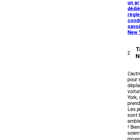
un ar
dédié
règle
condu
savoi
New 
T
2
N
L’aut
pour 
dépla
voitu
York,
prend
Les j
sont 
embl
! Bien
soien
moyen