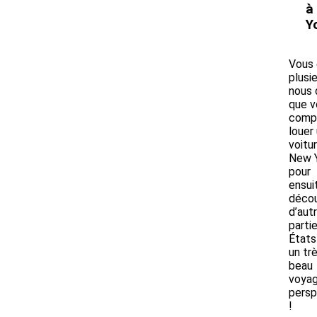
à
Y
Vous 
plusi
nous 
que v
comp
louer
voitu
New 
pour
ensui
décou
d’aut
parti
États
un tr
beau
voyag
persp
!