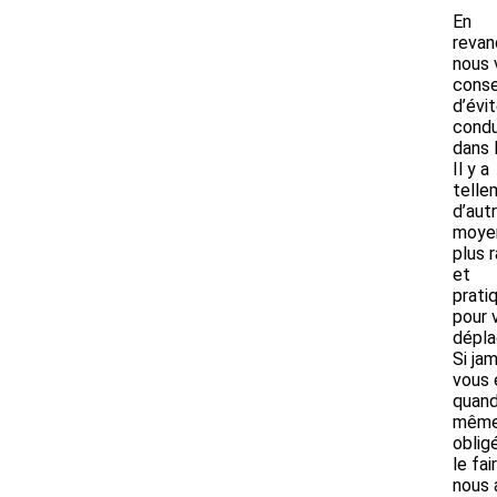
En
revan
nous 
conse
d’évi
condu
dans l
Il y a
telle
d’aut
moye
plus 
et
prati
pour 
dépla
Si jam
vous 
quan
mêm
oblig
le fai
nous 