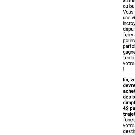
au mé
ou bu
Vous 
une v
incro
depui
ferry
pourr
parfo
gagne
temps
votre
!
Ici, 
devr
ache
des b
simpl
4$ pa
traje
fonct
votre
desti