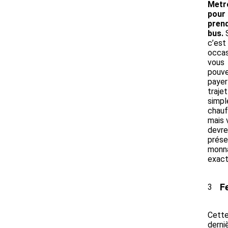
Metr
pour
prend
bus.
S
c’est
occas
vous
pouv
payer
trajet
simpl
chauf
mais 
devre
prése
monn
exact
F
3
Cett
derni