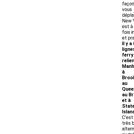
façon
vous
dépla
New 
est à 
fois i
et pr
Il y a
ligne
ferry
relie
Manh
à
Brook
au
Quee
au B
et à
Stat
Islan
C’est
très 
alter