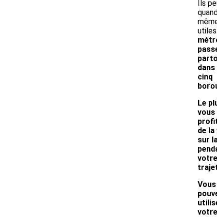
Ils p
quan
même
utile
métr
pass
part
dans 
cinq
boro
Le pl
vous
profi
de la
sur la
pend
votr
trajet
Vous
pouv
utilis
votr