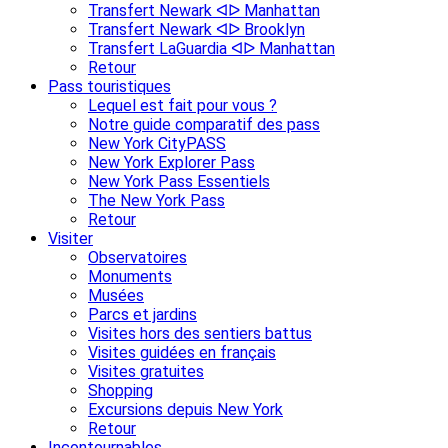
Transfert Newark ᐊᐅ Manhattan
Transfert Newark ᐊᐅ Brooklyn
Transfert LaGuardia ᐊᐅ Manhattan
Retour
Pass touristiques
Lequel est fait pour vous ?
Notre guide comparatif des pass
New York CityPASS
New York Explorer Pass
New York Pass Essentiels
The New York Pass
Retour
Visiter
Observatoires
Monuments
Musées
Parcs et jardins
Visites hors des sentiers battus
Visites guidées en français
Visites gratuites
Shopping
Excursions depuis New York
Retour
Incontournables