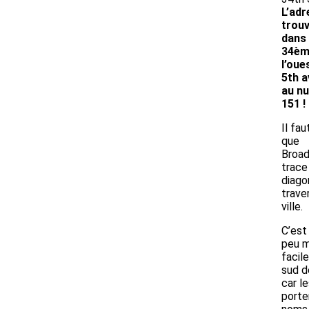
L’adr
trou
dans 
34ème
l’oue
5th a
au n
151 !
Il fau
que
Broa
trace
diago
traver
ville.
C’est
peu m
facil
sud de
car l
porte