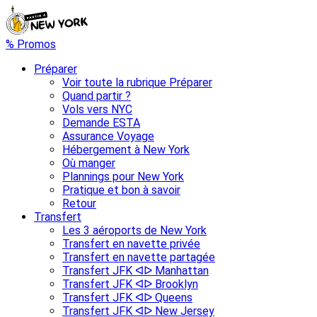
% Promos
Préparer
Voir toute la rubrique Préparer
Quand partir ?
Vols vers NYC
Demande ESTA
Assurance Voyage
Hébergement à New York
Où manger
Plannings pour New York
Pratique et bon à savoir
Retour
Transfert
Les 3 aéroports de New York
Transfert en navette privée
Transfert en navette partagée
Transfert JFK ᐊᐅ Manhattan
Transfert JFK ᐊᐅ Brooklyn
Transfert JFK ᐊᐅ Queens
Transfert JFK ᐊᐅ New Jersey