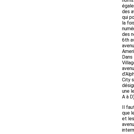
noms. 
égal
des a
qui p
la foi
numér
des n
6th a
avenu
Ameri
Dans 
Villag
aven
d’Alp
City 
désig
une l
A à D)
Il fau
que l
et le
avenu
inter