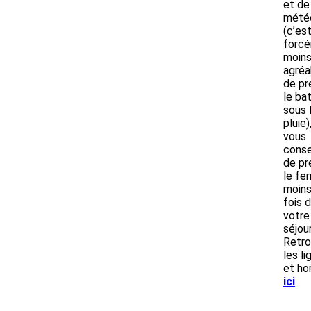
et de
mété
(c’es
forc
moin
agréa
de pr
le ba
sous 
pluie)
vous
conse
de pr
le fer
moins
fois 
votre
séjour
Retr
les li
et ho
ici
.