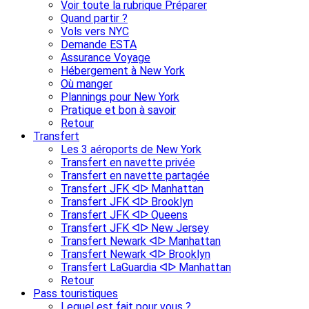
Voir toute la rubrique Préparer
Quand partir ?
Vols vers NYC
Demande ESTA
Assurance Voyage
Hébergement à New York
Où manger
Plannings pour New York
Pratique et bon à savoir
Retour
Transfert
Les 3 aéroports de New York
Transfert en navette privée
Transfert en navette partagée
Transfert JFK ᐊᐅ Manhattan
Transfert JFK ᐊᐅ Brooklyn
Transfert JFK ᐊᐅ Queens
Transfert JFK ᐊᐅ New Jersey
Transfert Newark ᐊᐅ Manhattan
Transfert Newark ᐊᐅ Brooklyn
Transfert LaGuardia ᐊᐅ Manhattan
Retour
Pass touristiques
Lequel est fait pour vous ?