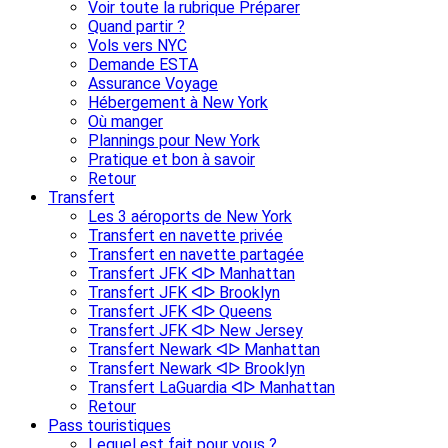
Voir toute la rubrique Préparer
Quand partir ?
Vols vers NYC
Demande ESTA
Assurance Voyage
Hébergement à New York
Où manger
Plannings pour New York
Pratique et bon à savoir
Retour
Transfert
Les 3 aéroports de New York
Transfert en navette privée
Transfert en navette partagée
Transfert JFK ᐊᐅ Manhattan
Transfert JFK ᐊᐅ Brooklyn
Transfert JFK ᐊᐅ Queens
Transfert JFK ᐊᐅ New Jersey
Transfert Newark ᐊᐅ Manhattan
Transfert Newark ᐊᐅ Brooklyn
Transfert LaGuardia ᐊᐅ Manhattan
Retour
Pass touristiques
Lequel est fait pour vous ?