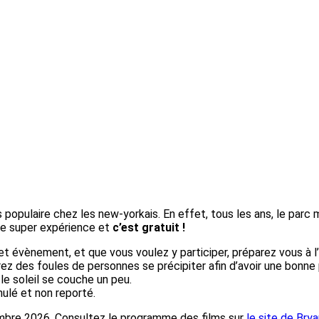
opulaire chez les new-yorkais. En effet, tous les ans, le parc me
une super expérience et
c’est gratuit !
 évènement, et que vous voulez y participer, préparez vous à l’
rez des foules de personnes se précipiter afin d’avoir une bonne 
le soleil se couche un peu.
ulé et non reporté.
ptembre 2026. Consultez le programme des films sur
le site de Brya