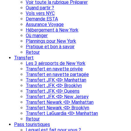
Voir toute la rubrique Préparer
Quand partir ?
Vols vers NYC
Demande ESTA
Assurance Voyage
Hébergement à New York
Où manger
Plannings pour New York
Pratique et bon à savoir
Retour
Transfert
Les 3 aéroports de New York
Transfert en navette privée
Transfert en navette partagée
Transfert JFK ᐊᐅ Manhattan
Transfert JFK ᐊᐅ Brooklyn
Transfert JFK ᐊᐅ Queens
Transfert JFK ᐊᐅ New Jersey
Transfert Newark ᐊᐅ Manhattan
Transfert Newark ᐊᐅ Brooklyn
Transfert LaGuardia ᐊᐅ Manhattan
Retour
Pass touristiques
Lequel est fait pour vous ?