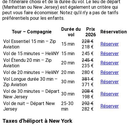
de l’itinéraire choisi et de la durée du vol. Le lieu de départ
(Manhattan ou New Jersey) est également un critère qui
peut vous faire économiser. Notez qu’il n’y a pas de tarifs
préférentiels pour les enfants.
Durée du
Prix
Tour – Compagnie
Réservation
vol
2026
Vol Essentiel 15 min – Zip
228 €
15 min
Réserver
Aviation
218 €
Vol de 15 minutes – HeliNY
15 min
245 €
Réserver
Vol Étendu 20 min – Zip
245 €
20 min
Réserver
Aviation
235 €
Vol de 20 minutes – HeliNY
20 min
280 €
Réserver
Vol Longue durée 30 min –
381 €
30 min
Réserver
Zip Aviation
371 €
Vol de 30 minutes – Départ
208 €
30 min
Réserver
New Jersey
198 €
Vol de nuit – Départ New
25-30
292 €
Réserver
Jersey
min
282 €
Taxes d’héliport à New York