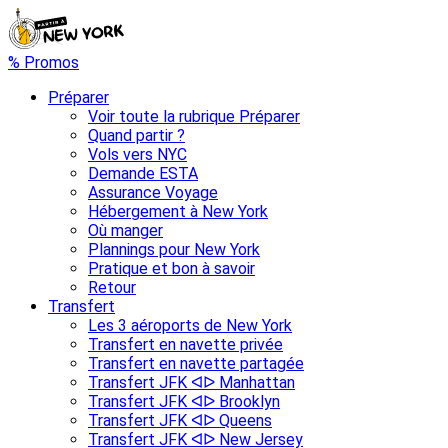
% Promos
Préparer
Voir toute la rubrique Préparer
Quand partir ?
Vols vers NYC
Demande ESTA
Assurance Voyage
Hébergement à New York
Où manger
Plannings pour New York
Pratique et bon à savoir
Retour
Transfert
Les 3 aéroports de New York
Transfert en navette privée
Transfert en navette partagée
Transfert JFK ᐊᐅ Manhattan
Transfert JFK ᐊᐅ Brooklyn
Transfert JFK ᐊᐅ Queens
Transfert JFK ᐊᐅ New Jersey