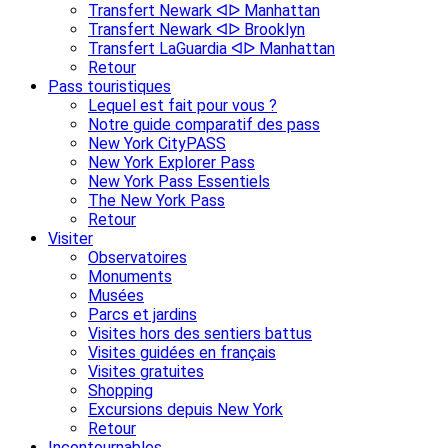
Transfert Newark ᐊᐅ Manhattan
Transfert Newark ᐊᐅ Brooklyn
Transfert LaGuardia ᐊᐅ Manhattan
Retour
Pass touristiques
Lequel est fait pour vous ?
Notre guide comparatif des pass
New York CityPASS
New York Explorer Pass
New York Pass Essentiels
The New York Pass
Retour
Visiter
Observatoires
Monuments
Musées
Parcs et jardins
Visites hors des sentiers battus
Visites guidées en français
Visites gratuites
Shopping
Excursions depuis New York
Retour
Incontournables