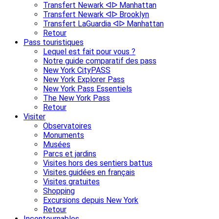
Transfert Newark ᐊᐅ Manhattan
Transfert Newark ᐊᐅ Brooklyn
Transfert LaGuardia ᐊᐅ Manhattan
Retour
Pass touristiques
Lequel est fait pour vous ?
Notre guide comparatif des pass
New York CityPASS
New York Explorer Pass
New York Pass Essentiels
The New York Pass
Retour
Visiter
Observatoires
Monuments
Musées
Parcs et jardins
Visites hors des sentiers battus
Visites guidées en français
Visites gratuites
Shopping
Excursions depuis New York
Retour
Incontournables