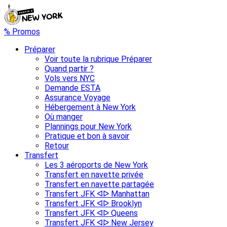
% Promos
Préparer
Voir toute la rubrique Préparer
Quand partir ?
Vols vers NYC
Demande ESTA
Assurance Voyage
Hébergement à New York
Où manger
Plannings pour New York
Pratique et bon à savoir
Retour
Transfert
Les 3 aéroports de New York
Transfert en navette privée
Transfert en navette partagée
Transfert JFK ᐊᐅ Manhattan
Transfert JFK ᐊᐅ Brooklyn
Transfert JFK ᐊᐅ Queens
Transfert JFK ᐊᐅ New Jersey