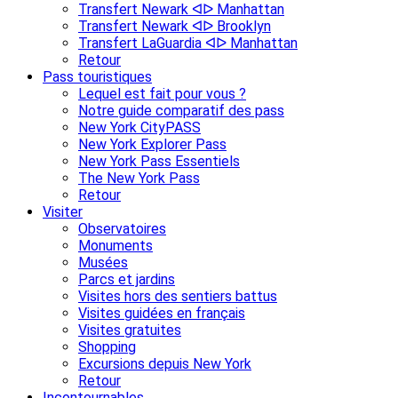
Transfert Newark ᐊᐅ Manhattan
Transfert Newark ᐊᐅ Brooklyn
Transfert LaGuardia ᐊᐅ Manhattan
Retour
Pass touristiques
Lequel est fait pour vous ?
Notre guide comparatif des pass
New York CityPASS
New York Explorer Pass
New York Pass Essentiels
The New York Pass
Retour
Visiter
Observatoires
Monuments
Musées
Parcs et jardins
Visites hors des sentiers battus
Visites guidées en français
Visites gratuites
Shopping
Excursions depuis New York
Retour
Incontournables