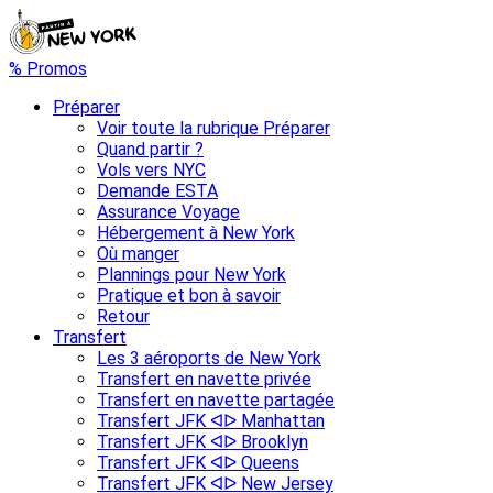
% Promos
Préparer
Voir toute la rubrique Préparer
Quand partir ?
Vols vers NYC
Demande ESTA
Assurance Voyage
Hébergement à New York
Où manger
Plannings pour New York
Pratique et bon à savoir
Retour
Transfert
Les 3 aéroports de New York
Transfert en navette privée
Transfert en navette partagée
Transfert JFK ᐊᐅ Manhattan
Transfert JFK ᐊᐅ Brooklyn
Transfert JFK ᐊᐅ Queens
Transfert JFK ᐊᐅ New Jersey