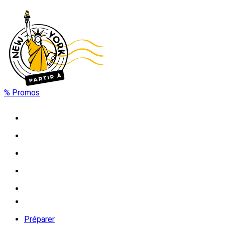
% Promos
Préparer