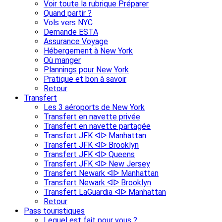
Voir toute la rubrique Préparer
Quand partir ?
Vols vers NYC
Demande ESTA
Assurance Voyage
Hébergement à New York
Où manger
Plannings pour New York
Pratique et bon à savoir
Retour
Transfert
Les 3 aéroports de New York
Transfert en navette privée
Transfert en navette partagée
Transfert JFK ᐊᐅ Manhattan
Transfert JFK ᐊᐅ Brooklyn
Transfert JFK ᐊᐅ Queens
Transfert JFK ᐊᐅ New Jersey
Transfert Newark ᐊᐅ Manhattan
Transfert Newark ᐊᐅ Brooklyn
Transfert LaGuardia ᐊᐅ Manhattan
Retour
Pass touristiques
Lequel est fait pour vous ?