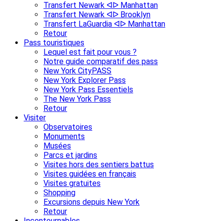
Transfert Newark ᐊᐅ Manhattan
Transfert Newark ᐊᐅ Brooklyn
Transfert LaGuardia ᐊᐅ Manhattan
Retour
Pass touristiques
Lequel est fait pour vous ?
Notre guide comparatif des pass
New York CityPASS
New York Explorer Pass
New York Pass Essentiels
The New York Pass
Retour
Visiter
Observatoires
Monuments
Musées
Parcs et jardins
Visites hors des sentiers battus
Visites guidées en français
Visites gratuites
Shopping
Excursions depuis New York
Retour
Incontournables