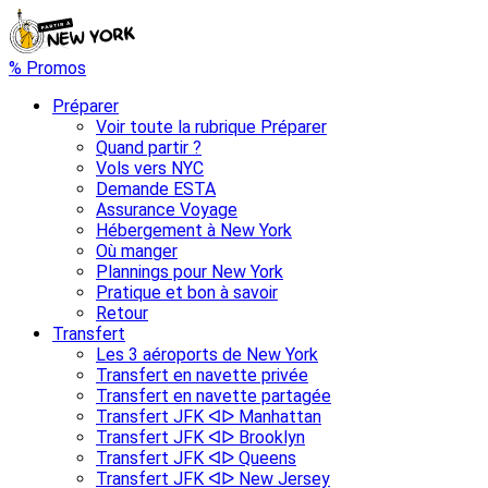
% Promos
Préparer
Voir toute la rubrique Préparer
Quand partir ?
Vols vers NYC
Demande ESTA
Assurance Voyage
Hébergement à New York
Où manger
Plannings pour New York
Pratique et bon à savoir
Retour
Transfert
Les 3 aéroports de New York
Transfert en navette privée
Transfert en navette partagée
Transfert JFK ᐊᐅ Manhattan
Transfert JFK ᐊᐅ Brooklyn
Transfert JFK ᐊᐅ Queens
Transfert JFK ᐊᐅ New Jersey