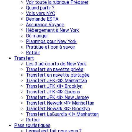
Voir toute la rubrique Préparer
Quand partir ?
Vols vers NYC
Demande ESTA
Assurance Voyage
Hébergement à New York
Où manger
Plannings pour New York
Pratique et bon à savoir
Retour
Transfert
Les 3 aéroports de New York
Transfert en navette privée
Transfert en navette partagée
Transfert JFK ᐊᐅ Manhattan
Transfert JFK ᐊᐅ Brooklyn
Transfert JFK ᐊᐅ Queens
Transfert JFK ᐊᐅ New Jersey
Transfert Newark ᐊᐅ Manhattan
Transfert Newark ᐊᐅ Brooklyn
Transfert LaGuardia ᐊᐅ Manhattan
Retour
Pass touristiques
Lequel est fait pour vous ?