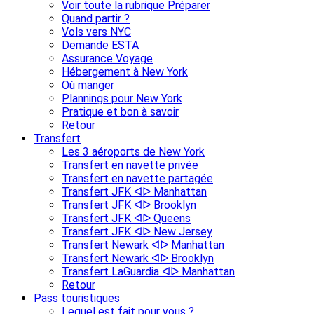
Voir toute la rubrique Préparer
Quand partir ?
Vols vers NYC
Demande ESTA
Assurance Voyage
Hébergement à New York
Où manger
Plannings pour New York
Pratique et bon à savoir
Retour
Transfert
Les 3 aéroports de New York
Transfert en navette privée
Transfert en navette partagée
Transfert JFK ᐊᐅ Manhattan
Transfert JFK ᐊᐅ Brooklyn
Transfert JFK ᐊᐅ Queens
Transfert JFK ᐊᐅ New Jersey
Transfert Newark ᐊᐅ Manhattan
Transfert Newark ᐊᐅ Brooklyn
Transfert LaGuardia ᐊᐅ Manhattan
Retour
Pass touristiques
Lequel est fait pour vous ?