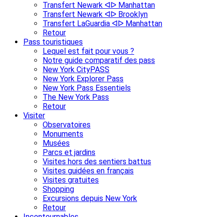
Transfert Newark ᐊᐅ Manhattan
Transfert Newark ᐊᐅ Brooklyn
Transfert LaGuardia ᐊᐅ Manhattan
Retour
Pass touristiques
Lequel est fait pour vous ?
Notre guide comparatif des pass
New York CityPASS
New York Explorer Pass
New York Pass Essentiels
The New York Pass
Retour
Visiter
Observatoires
Monuments
Musées
Parcs et jardins
Visites hors des sentiers battus
Visites guidées en français
Visites gratuites
Shopping
Excursions depuis New York
Retour
Incontournables