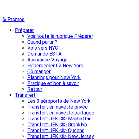
% Promos
Préparer
Voir toute la rubrique Préparer
Quand partir ?
Vols vers NYC
Demande ESTA
Assurance Voyage
Hébergement à New York
Où manger
Plannings pour New York
Pratique et bon à savoir
Retour
Transfert
Les 3 aéroports de New York
Transfert en navette privée
Transfert en navette partagée
Transfert JFK ᐊᐅ Manhattan
Transfert JFK ᐊᐅ Brooklyn
Transfert JFK ᐊᐅ Queens
Transfert JFK ᐊᐅ New Jersey