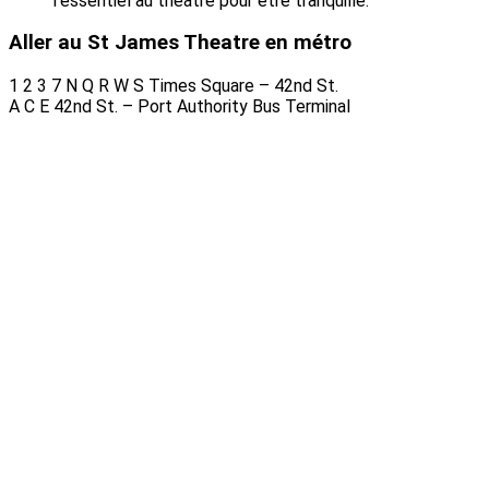
l’essentiel au théâtre pour être tranquille.
Aller au St James Theatre en métro
1
2
3
7
N
Q
R
W
S
Times Square – 42nd St.
A
C
E
42nd St. – Port Authority Bus Terminal