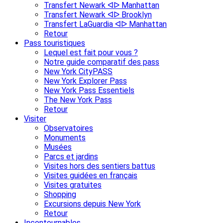
Transfert Newark ᐊᐅ Manhattan
Transfert Newark ᐊᐅ Brooklyn
Transfert LaGuardia ᐊᐅ Manhattan
Retour
Pass touristiques
Lequel est fait pour vous ?
Notre guide comparatif des pass
New York CityPASS
New York Explorer Pass
New York Pass Essentiels
The New York Pass
Retour
Visiter
Observatoires
Monuments
Musées
Parcs et jardins
Visites hors des sentiers battus
Visites guidées en français
Visites gratuites
Shopping
Excursions depuis New York
Retour
Incontournables