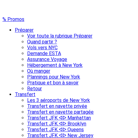
% Promos
Préparer
Voir toute la rubrique Préparer
Quand partir ?
Vols vers NYC
Demande ESTA
Assurance Voyage
Hébergement à New York
Où manger
Plannings pour New York
Pratique et bon à savoir
Retour
Transfert
Les 3 aéroports de New York
Transfert en navette privée
Transfert en navette partagée
Transfert JFK ᐊᐅ Manhattan
Transfert JFK ᐊᐅ Brooklyn
Transfert JFK ᐊᐅ Queens
Transfert JFK ᐊᐅ New Jersey