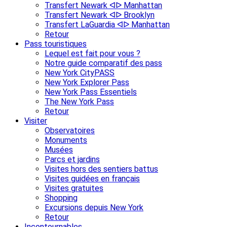
Transfert Newark ᐊᐅ Manhattan
Transfert Newark ᐊᐅ Brooklyn
Transfert LaGuardia ᐊᐅ Manhattan
Retour
Pass touristiques
Lequel est fait pour vous ?
Notre guide comparatif des pass
New York CityPASS
New York Explorer Pass
New York Pass Essentiels
The New York Pass
Retour
Visiter
Observatoires
Monuments
Musées
Parcs et jardins
Visites hors des sentiers battus
Visites guidées en français
Visites gratuites
Shopping
Excursions depuis New York
Retour
Incontournables