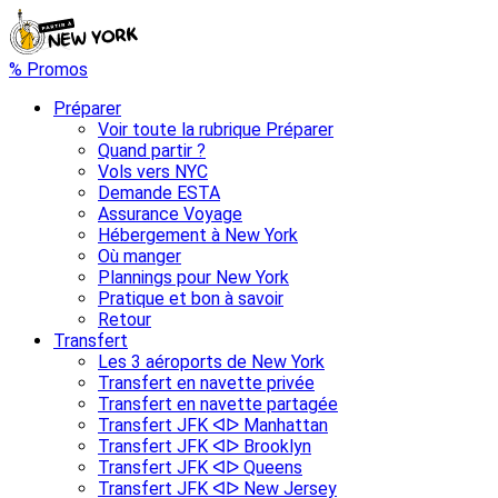
% Promos
Préparer
Voir toute la rubrique Préparer
Quand partir ?
Vols vers NYC
Demande ESTA
Assurance Voyage
Hébergement à New York
Où manger
Plannings pour New York
Pratique et bon à savoir
Retour
Transfert
Les 3 aéroports de New York
Transfert en navette privée
Transfert en navette partagée
Transfert JFK ᐊᐅ Manhattan
Transfert JFK ᐊᐅ Brooklyn
Transfert JFK ᐊᐅ Queens
Transfert JFK ᐊᐅ New Jersey