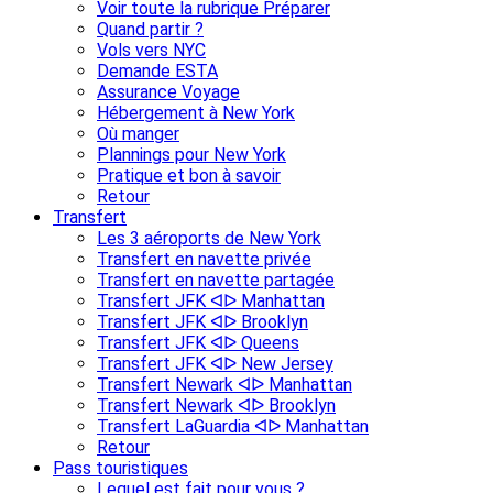
Voir toute la rubrique Préparer
Quand partir ?
Vols vers NYC
Demande ESTA
Assurance Voyage
Hébergement à New York
Où manger
Plannings pour New York
Pratique et bon à savoir
Retour
Transfert
Les 3 aéroports de New York
Transfert en navette privée
Transfert en navette partagée
Transfert JFK ᐊᐅ Manhattan
Transfert JFK ᐊᐅ Brooklyn
Transfert JFK ᐊᐅ Queens
Transfert JFK ᐊᐅ New Jersey
Transfert Newark ᐊᐅ Manhattan
Transfert Newark ᐊᐅ Brooklyn
Transfert LaGuardia ᐊᐅ Manhattan
Retour
Pass touristiques
Lequel est fait pour vous ?