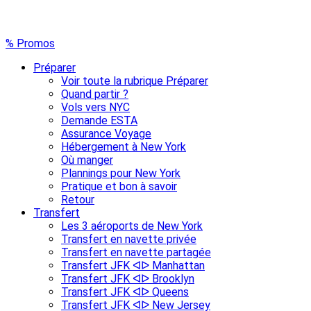
% Promos
Préparer
Voir toute la rubrique Préparer
Quand partir ?
Vols vers NYC
Demande ESTA
Assurance Voyage
Hébergement à New York
Où manger
Plannings pour New York
Pratique et bon à savoir
Retour
Transfert
Les 3 aéroports de New York
Transfert en navette privée
Transfert en navette partagée
Transfert JFK ᐊᐅ Manhattan
Transfert JFK ᐊᐅ Brooklyn
Transfert JFK ᐊᐅ Queens
Transfert JFK ᐊᐅ New Jersey