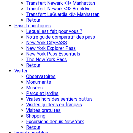
Transfert Newark ᐊᐅ Manhattan
Transfert Newark ᐊᐅ Brooklyn
Transfert LaGuardia ᐊᐅ Manhattan
Retour
Pass touristiques
Lequel est fait pour vous ?
Notre guide comparatif des pass
New York CityPASS
New York Explorer Pass
New York Pass Essentiels
The New York Pass
Retour
Visiter
Observatoires
Monuments
Musées
Parcs et jardins
Visites hors des sentiers battus
Visites guidées en français
Visites gratuites
Shopping
Excursions depuis New York
Retour
Incontournables