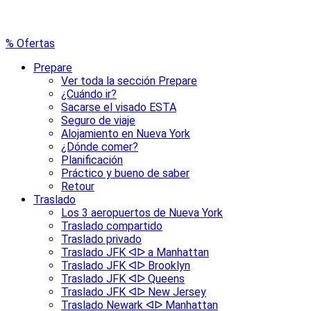
% Ofertas
Prepare
Ver toda la sección Prepare
¿Cuándo ir?
Sacarse el visado ESTA
Seguro de viaje
Alojamiento en Nueva York
¿Dónde comer?
Planificación
Práctico y bueno de saber
Retour
Traslado
Los 3 aeropuertos de Nueva York
Traslado compartido
Traslado privado
Traslado JFK ᐊᐅ a Manhattan
Traslado JFK ᐊᐅ Brooklyn
Traslado JFK ᐊᐅ Queens
Traslado JFK ᐊᐅ New Jersey
Traslado Newark ᐊᐅ Manhattan