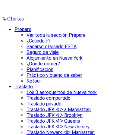
% Ofertas
Prepare
Ver toda la sección Prepare
¿Cuándo ir?
Sacarse el visado ESTA
Seguro de viaje
Alojamiento en Nueva York
¿Dónde comer?
Planificación
Práctico y bueno de saber
Retour
Traslado
Los 3 aeropuertos de Nueva York
Traslado compartido
Traslado privado
Traslado JFK ᐊᐅ a Manhattan
Traslado JFK ᐊᐅ Brooklyn
Traslado JFK ᐊᐅ Queens
Traslado JFK ᐊᐅ New Jersey
Traslado Newark ᐊᐅ Manhattan