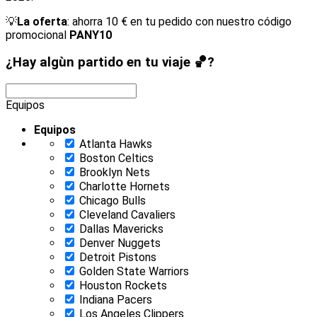
💡
La oferta
: ahorra 10 € en tu pedido con nuestro código
promocional
PANY10
¿Hay algùn partido en tu viaje 🏀?
Equipos
Equipos
Atlanta Hawks
Boston Celtics
Brooklyn Nets
Charlotte Hornets
Chicago Bulls
Cleveland Cavaliers
Dallas Mavericks
Denver Nuggets
Detroit Pistons
Golden State Warriors
Houston Rockets
Indiana Pacers
Los Angeles Clippers