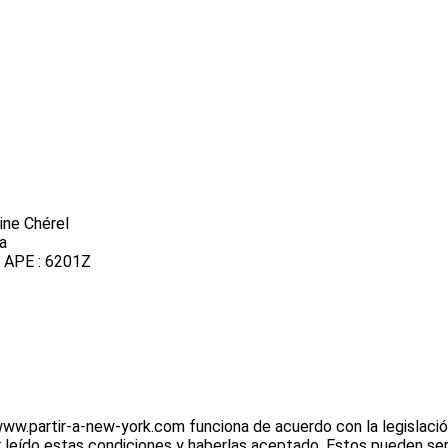
ine Chérel
ia
o APE : 6201Z
www.partir-a-new-york.com funciona de acuerdo con la legislación
ber leído estas condiciones y haberlas aceptado. Estos pueden se