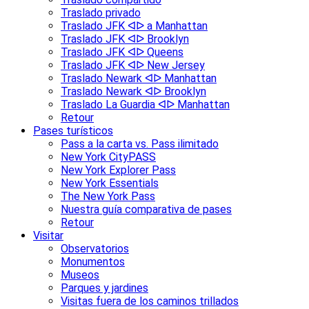
Traslado privado
Traslado JFK ᐊᐅ a Manhattan
Traslado JFK ᐊᐅ Brooklyn
Traslado JFK ᐊᐅ Queens
Traslado JFK ᐊᐅ New Jersey
Traslado Newark ᐊᐅ Manhattan
Traslado Newark ᐊᐅ Brooklyn
Traslado La Guardia ᐊᐅ Manhattan
Retour
Pases turísticos
Pass a la carta vs. Pass ilimitado
New York CityPASS
New York Explorer Pass
New York Essentials
The New York Pass
Nuestra guía comparativa de pases
Retour
Visitar
Observatorios
Monumentos
Museos
Parques y jardines
Visitas fuera de los caminos trillados