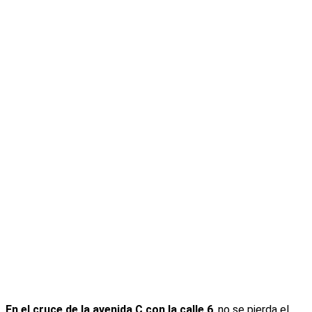
En el cruce de la avenida C con la calle 6
, no se pierda el