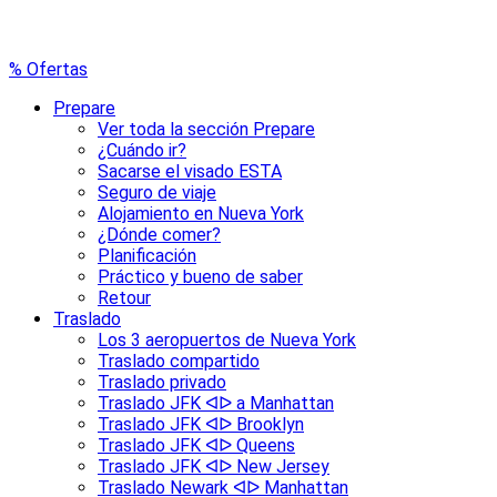
% Ofertas
Prepare
Ver toda la sección Prepare
¿Cuándo ir?
Sacarse el visado ESTA
Seguro de viaje
Alojamiento en Nueva York
¿Dónde comer?
Planificación
Práctico y bueno de saber
Retour
Traslado
Los 3 aeropuertos de Nueva York
Traslado compartido
Traslado privado
Traslado JFK ᐊᐅ a Manhattan
Traslado JFK ᐊᐅ Brooklyn
Traslado JFK ᐊᐅ Queens
Traslado JFK ᐊᐅ New Jersey
Traslado Newark ᐊᐅ Manhattan