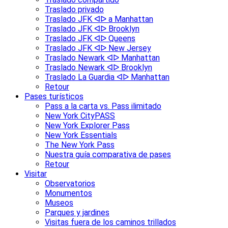
Traslado privado
Traslado JFK ᐊᐅ a Manhattan
Traslado JFK ᐊᐅ Brooklyn
Traslado JFK ᐊᐅ Queens
Traslado JFK ᐊᐅ New Jersey
Traslado Newark ᐊᐅ Manhattan
Traslado Newark ᐊᐅ Brooklyn
Traslado La Guardia ᐊᐅ Manhattan
Retour
Pases turísticos
Pass a la carta vs. Pass ilimitado
New York CityPASS
New York Explorer Pass
New York Essentials
The New York Pass
Nuestra guía comparativa de pases
Retour
Visitar
Observatorios
Monumentos
Museos
Parques y jardines
Visitas fuera de los caminos trillados