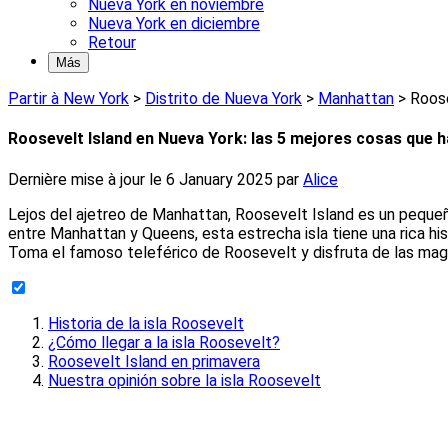
Nueva York en noviembre
Nueva York en diciembre
Retour
Más
Partir à New York
>
Distrito de Nueva York
>
Manhattan
>
Roose
Roosevelt Island en Nueva York: las 5 mejores cosas que 
Dernière mise à jour le
6 January 2025
par
Alice
Lejos del ajetreo de Manhattan, Roosevelt Island es un pequeño 
entre Manhattan y Queens, esta estrecha isla tiene una rica his
Toma el famoso teleférico de Roosevelt y disfruta de las magní
Historia de la isla Roosevelt
¿Cómo llegar a la isla Roosevelt?
Roosevelt Island en primavera
Nuestra opinión sobre la isla Roosevelt